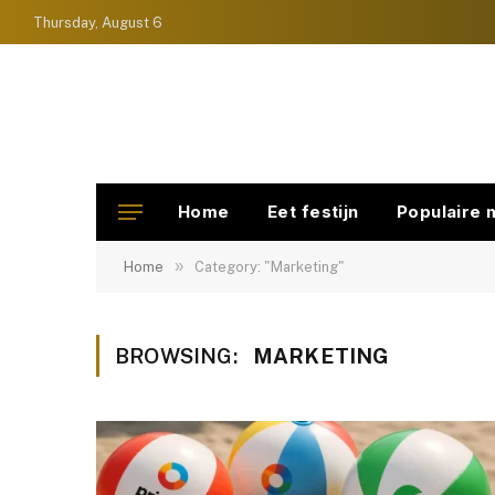
Thursday, August 6
Home
Eet festijn
Populaire 
»
Home
Category: "Marketing"
BROWSING:
MARKETING